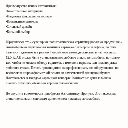
Преимущества наших автовизиток:
•Качественные материалы
•Надежная фиксация на торпеде
•Компактные размеры
•Стильный дизайн
•Большой выбор
Юридически это - сувенирная полиграфическая сертифицированная продукция -
автомобильная парковочная визитная карточка с номером телефона, по сути
является гаджетом и в рамках Российского законодательства, в частности ст.
12.5 КоАП может быть установлена под лобовое стекло автомобиля, но только
так, чтобы не мешать обзору водителя, а именно в верхних или нижних углах
лобового стекла. Печать производится на профессиональном оборудовании по
технологии широкоформатной печати на качественной глянцевой бумаге.
Поставляется в твердом картонном конверте. Контактные данные можно
вносить вручную, обычным черным фломастером
Не упустите возможность приобрести Автовизитку Пропуск. Этот аксессуар
станет полезным и стильным дополнением к вашему автомобилю